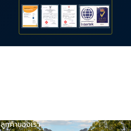
3D PRINTING MODEL
DURABLE
One Stop Service
พร้อมด้วยการบริการแบบครบ
วงจร ทำให้เรามีศักยภาพใน
การผลิตสินค้าได้ทุกรูปแบบ
ลูกค้าของเรา
คุณภาพดี
กำลังการผลิตสูง
เห็นของจำลอง
แข็งแรงทนทาน