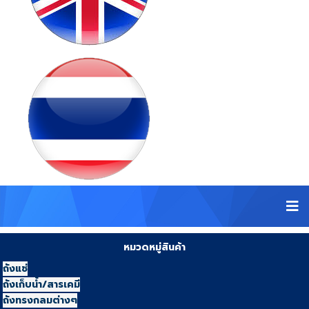
หมวดหมู่สินค้า
ถังแช่
ถังเก็บน้ำ/สารเคมี
ถังทรงกลมต่างๆ