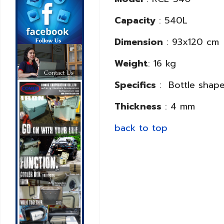
Capacity
: 540L
Dimension
: 93x120 cm
Weight
: 16 kg
Specifics
: Bottle shap
Thickness
: 4 mm
back to top