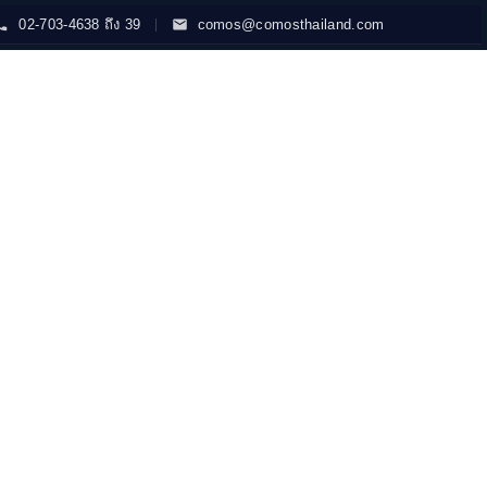
02-703-4638 ถึง 39
comos@comosthailand.com