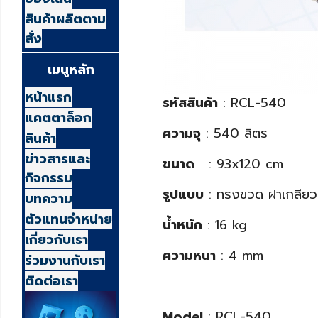
สินค้าผลิตตาม
สั่ง
เมนูหลัก
หน้าแรก
รหัสสินค้า
: RCL-540
แคตตาล็อก
ความจุ
: 540 ลิตร
สินค้า
ข่าวสารและ
ขนาด
: 93x120 cm
กิจกรรม
รูปแบบ
: ทรงขวด ฝาเกลียว
บทความ
ตัวแทนจำหน่าย
น้ำหนัก
: 16 kg
เกี่ยวกับเรา
ความหนา
: 4 mm
ร่วมงานกับเรา
ติดต่อเรา
Model
: RCL-540